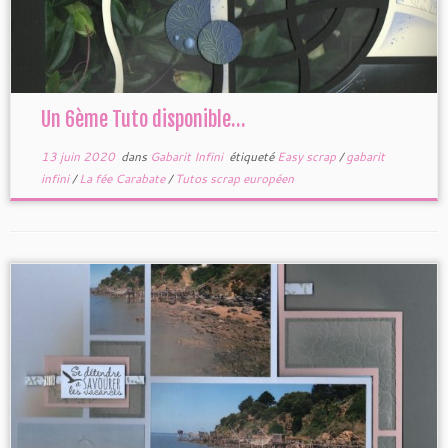
Un 6ème Tuto disponible…
13 juin 2020
dans
Gabarit Infini
étiqueté
Easy scrap
/
gabarit
infini
/
La fée Carabate
/
Tutos scrap européen