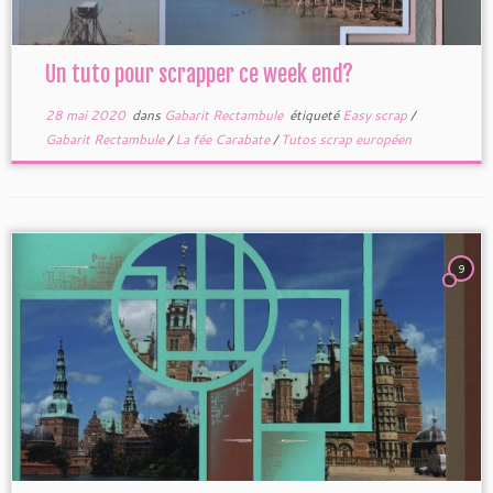
Un tuto pour scrapper ce week end?
28 mai 2020
dans
Gabarit Rectambule
étiqueté
Easy scrap
/
Gabarit Rectambule
/
La fée Carabate
/
Tutos scrap européen
9