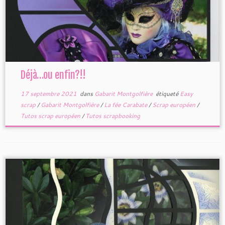
Déjà…ou enfin?!!
17 septembre 2021
dans
Gabarit Montgolfière
étiqueté
Easy
scrap
/
Gabarit Montgolfière
/
La fée Carabate
/
Scrap européen
/
Tutos scrap européen
/
Tutos scrapbooking