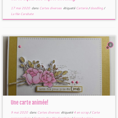
17 mai 2020
dans
Cartes diverses
étiqueté
Carterie
/
doodling
/
La fée Carabate
2
Une carte animée!
9 mai 2020
dans
Cartes diverses
étiqueté
4 en scrap
/
Carte