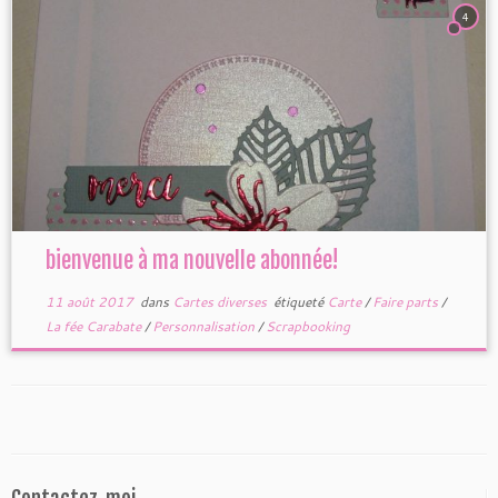
4
bienvenue à ma nouvelle abonnée!
11 août 2017
dans
Cartes diverses
étiqueté
Carte
/
Faire parts
/
La fée Carabate
/
Personnalisation
/
Scrapbooking