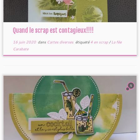
Quand le scrap est contagieux!!!!
16 juin 2020
dans
Cartes diverses
étiqueté
4 en scrap
/
La fée
Carabate
5