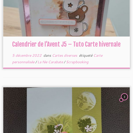
Calendrier de l’Avent J5 – Tuto Carte hivernale
5 décembre 2022
dans
Cartes diverses
étiqueté
Carte
personnalisée
/
La fée Carabate
/
Scrapbooking
3