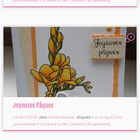
personnalisée
/
Carterie
/
La fée Carabate
/
Scrapbooking
8
Joyeuses Pâques
12 avril 2020
dans
Cartes diverses
étiqueté
4 en scrap
/
Carte
personnalisée
/
Carterie
/
La fée Carabate
/
Scrapbooking