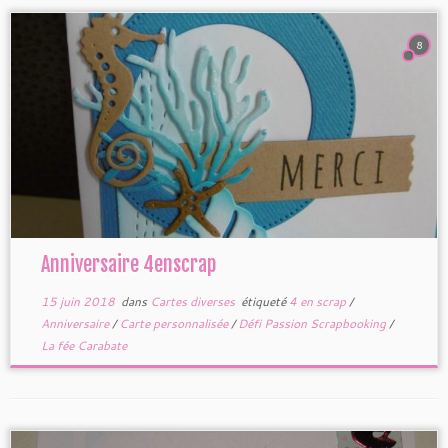
8
Anniversaire 4enscrap
15 juin 2018
dans
Cartes diverses
étiqueté
4 en scrap
/
Anniversaire
/
Carte personnalisée
/
Défi Passion Scrapbooking
/
La fée Carabate