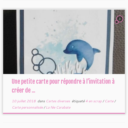
3
Une petite carte pour répondre à l’invitation à
créer de ...
10 juillet 2018
dans
Cartes diverses
étiqueté
4 en scrap
/
Carte
/
Carte personnalisée
/
La fée Carabate