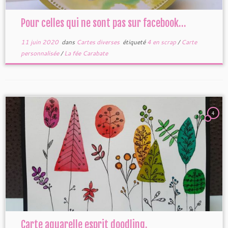
Pour celles qui ne sont pas sur facebook…
11 juin 2020
dans
Cartes diverses
étiqueté
4 en scrap
/
Carte
personnalisée
/
La fée Carabate
4
Carte aquarelle esprit doodling.