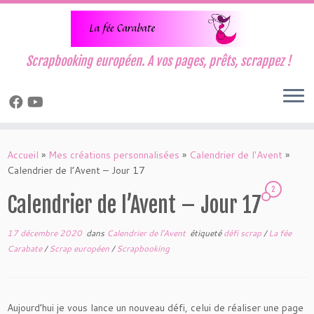
Scrapbooking européen. A vos pages, prêts, scrappez !
Passer
au
Accueil
»
Mes créations personnalisées
»
Calendrier de l'Avent
»
contenu
Calendrier de l’Avent – Jour 17
2
Calendrier de l’Avent – Jour 17
17 décembre 2020
dans
Calendrier de l'Avent
étiqueté
défi scrap
/
La fée
Carabate
/
Scrap européen
/
Scrapbooking
Aujourd’hui je vous lance un nouveau défi, celui de réaliser une page