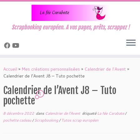
Scrapbooking européen. A vos pages, prêts, scrappez !
Passer
au
Accueil
»
Mes créations personnalisées
»
Calendrier de l'Avent
»
contenu
Calendrier de l’Avent J8 – Tuto pochette
Calendrier de l’Avent J8 – Tuto
2
pochette
8 décembre 2022
dans
Calendrier de l'Avent
étiqueté
La fée Carabate
/
pochette cadeau
/
Scrapbooking
/
Tutos scrap européen