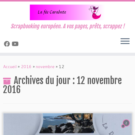
Scrapbooking européen. A vos pages, prêts, scrappez !
Passer
au
Accueil
»
2016
»
novembre
»
12
contenu
Archives du jour :
12 novembre
2016
2