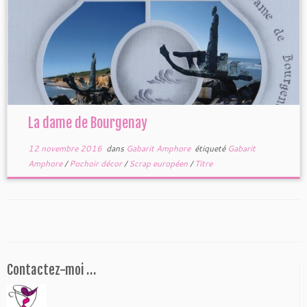
La dame de Bourgenay
12 novembre 2016
dans
Gabarit Amphore
étiqueté
Gabarit
Amphore
/
Pochoir décor
/
Scrap européen
/
Titre
Contactez-moi …